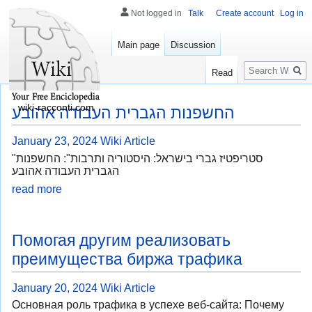
Not logged in
Talk
Create account
Log in
Main page
Discussion
Search
Read
wiki-racconti.com
החשפנות הגברית העבודה אהובע
January 23, 2024
Wiki Article
"סטריפטיז גברי בישראל: היסטוריה ותרבות": החשפנות
הגברית העבודה אהובע
read more
Помогая другим реализовать
преимущества биржа трафика
January 20, 2024
Wiki Article
Основная роль трафика в успехе веб-сайта: Почему